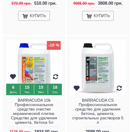
510.00 грн.
3808.00 грн.
570.00 грн.
4008.00 грн.
КУПИТЬ
КУПИТЬ
-10 %
6
15
15
17
День
Час
Мин
Сек
BARRACUDA 10k
BARRACUDA CS
Профессиональное
Профессиональное
средство очистки
средство для удаления
керамической плитки.
бетона, цемента,
Средство для удаления
строительных растворов 5
цемента, бетона 5л
л
1924.00 грн.
2589.00 грн.
2138.00 грн.