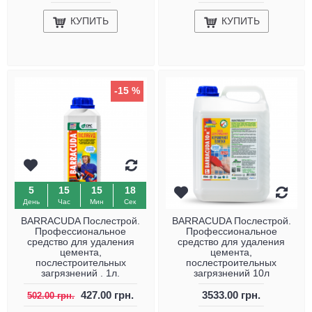
КУПИТЬ
КУПИТЬ
-15 %
5
15
15
17
День
Час
Мин
Сек
BARRACUDA Послестрой.
BARRACUDA Послестрой.
Профессиональное
Профессиональное
средство для удаления
средство для удаления
цемента,
цемента,
послестроительных
послестроительных
загрязнений . 1л.
загрязнений 10л
427.00 грн.
3533.00 грн.
502.00 грн.