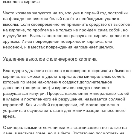
высолов с кирпича.
Часто хозяева жалуются на то, что уже в первый год постройки
на фасаде появляется белый налёт и необходимо удалить
высолы. Если своевременно не применить средство от высолов
на кирпиче, то проблема не только не пройдём сама собой, но
и усугубится. Высолы постепенно разрушают кирпич, делая его
хрупким. Из-за повреждения поверхности кирпича, она
неровной, и в местах повреждения напоминает шелуху.
Удаление высолов с клинкерного кирпича
Благодаря удаления высолов с клинкерного кирпича и обычного
кирпича, вы сможете удалить кристаллы минеральных солей,
которые по мере накопления создают дополнительное
давление (напряжение) и кирпичная кладка начинает
разрушаться изнутри. Процесс накопления минеральных солей
в кладке и постепенного её разрушения, называется соляной
коррозией. Как и любой вид коррозии, её можно временно
устранить и осуществить шаги для минимизации нанесенного
вреда.
С минеральными отложениями мы сталкиваемся не только на
даче, в частном доме, но и в быту. Достаточно посмотреть на