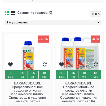
Сравнение товаров (0)
-11 %
-5 %
6
15
15
17
113
16
15
17
День
Час
Мин
Сек
День
Час
Мин
Сек
BARRACUDA 10k
BARRACUDA 10k
Профессиональное
Профессиональное
средство очистки
средство очистки
керамической плитки.
керамической плитки.
Средство для удаления
Средство для удаления
цемента, бетона
цемента, бетона 10л