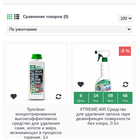
Сравнение товаров (0)
-5 %
6
14
09
48
День
Час
Мин
Сек
Synclean
XTREME AIR Средство
концентрированное
для удаления запаха гари
высокоэффективное
дезинфекция поверхности
средство для удаления
без хлора, 0,5л
сажи, копоти и жира,
возникающих в процессе
горения, 1л