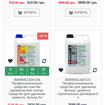
510.00 грн.
3808.00 грн.
570.00 грн.
4008.00 грн.
КУПИТЬ
КУПИТЬ
-10 %
6
02
49
36
День
Час
Мин
Сек
BARRACUDA 10k
BARRACUDA CS
Профессиональное
Профессиональное
средство очистки
средство для удаления
керамической плитки.
бетона, цемента,
Средство для удаления
строительных растворов 5
цемента, бетона 5л
л
1924.00 грн.
2589.00 грн.
2138.00 грн.