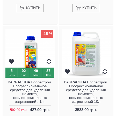
КУПИТЬ
КУПИТЬ
-15 %
5
02
49
36
День
Час
Мин
Сек
BARRACUDA Послестрой.
BARRACUDA Послестрой.
Профессиональное
Профессиональное
средство для удаления
средство для удаления
цемента,
цемента,
послестроительных
послестроительных
загрязнений . 1л.
загрязнений 10л
427.00 грн.
3533.00 грн.
502.00 грн.