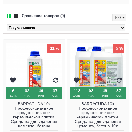
Сравнение товаров (0)
-11 %
-5 %
6
02
49
36
113
03
49
36
День
Час
Мин
Сек
День
Час
Мин
Сек
BARRACUDA 10k
BARRACUDA 10k
Профессиональное
Профессиональное
средство очистки
средство очистки
керамической плитки.
керамической плитки.
Средство для удаления
Средство для удаления
цемента, бетона
цемента, бетона 10л