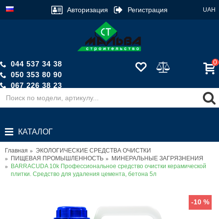
Авторизация
Регистрация
UAH
0
044 537 34 38
050 353 80 90
067 226 38 23
Обратный звонок
КАТАЛОГ
Главная
ЭКОЛОГИЧЕСКИЕ СРЕДСТВА ОЧИСТКИ
ПИЩЕВАЯ ПРОМЫШЛЕННОСТЬ
МИНЕРАЛЬНЫЕ ЗАГРЯЗНЕНИЯ
BARRACUDA 10k Профессиональное средство очистки керамической
плитки. Средство для удаления цемента, бетона 5л
-10 %