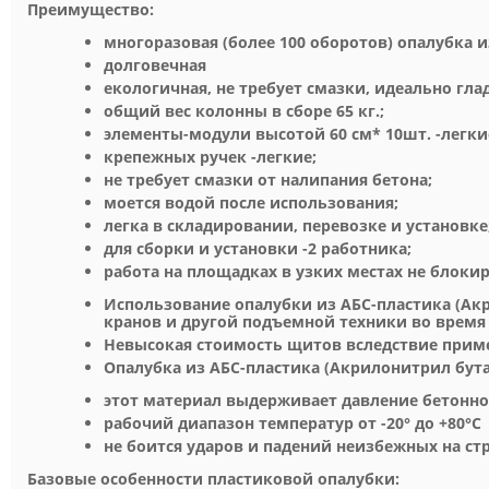
Преимущество:
многоразовая (более 100 оборотов) опалубка и
долговечная
екологичная, не требует смазки, идеально гла
общий вес колонны в сборе 65 кг.;
элементы-модули высотой 60 см* 10шт. -легки
крепежных ручек -легкие;
не требует смазки от налипания бетона;
моется водой после использования;
легка в складировании, перевозке и установке
для сборки и установки -2 работника;
работа на площадках в узких местах не блоки
Использование опалубки из АБС-пластика (Ак
кранов и другой подъемной техники во время
Невысокая стоимость щитов вследствие приме
Опалубка из АБС-пластика (Акрилонитрил бут
этот материал выдерживает давление бетонной
рабочий диапазон температур от -20° до +80°С
не боится ударов и падений неизбежных на ст
Базовые особенности пластиковой опалубки: