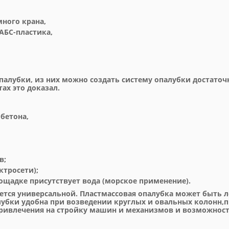
ного крана,
АБС-пластика,
палубки, из них можно создать систему опалубки достат
ах это доказал.
бетона,
в;
ктросети);
ощадке присутствует вода (морское применение).
ется универсальной. Пластмассовая опалубка может быть л
лубки удобна при возведении круглых и овальных колонн,
з привлечения на стройку машин и механизмов и возможно