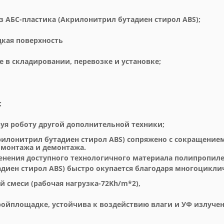
з АБС-пластика (Акрилонитрил бутадиен стирол ABS);
дкая поверхность
е в складировании, перевозке и установке;
;
руя роботу другой дополнительной техники;
рилонитрил бутадиен стирол ABS) сопряжено с сокращением
 монтажа и демонтажа.
нения доступного технологичного материала полипропиле
адиен стирол ABS) быстро окупается благодаря многоцикли
 смеси (рабочая нагрузка-72Kh/m*2),
ройплощадке, устойчива к воздействию влаги и УФ излучен