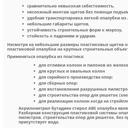
сравнительно невысокая себестоимость,
несложный монтаж щитов без помощи подъем
удобная транспортировка легкой опалубки из 
небольшие габариты щитов,
устойчивость строительных форм к морозу,
стойкость к падениям и ударам.
Несмотря на небольшие размеры пластиковых щитов о
пластиковой опалубки на крупных строительных объект
Применяться опалубка из пластика:
для отливки колонн и пилонов из железо
для круглых и овальных колон
для серийного производства опор;
для сборных опор;
для востановления разрушеных пилястро
для строительства опор для решеток (эле
для реализации колонн когда на стройпл
Акрилонитрил бутадиен стирол ABS опалубка явля
Разборная конструкция пластиковой системы опа
пилястров, строительства опор для решеток, бе
присутствует вода.