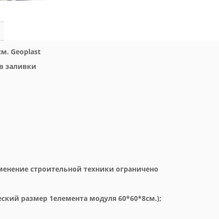
см. Geoplast
ов заливки
именение строительной техники ограничено
еский размер 1елемента модуля 60*60*8см.);