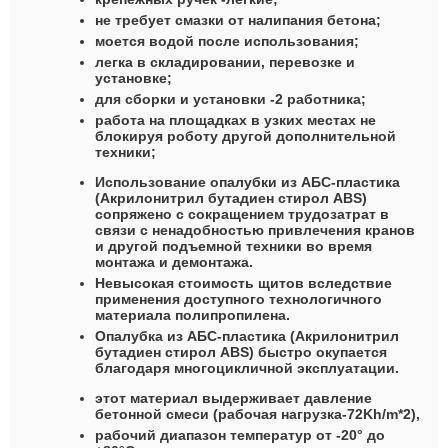
не требует смазки от налипания бетона;
моется водой после использования;
легка в складировании, перевозке и
установке;
для сборки и установки -2 работника;
работа на площадках в узких местах не
блокируя роботу другой дополнительной
техники;
Использование опалубки из АБС-пластика
(Акрилонитрил бутадиен стирол ABS)
сопряжено с сокращением трудозатрат в
связи с ненадобностью привлечения кранов
и другой подъемной техники во время
монтажа и демонтажа.
Невысокая стоимость щитов вследствие
применения доступного технологичного
материала полипропилена.
Опалубка из АБС-пластика (Акрилонитрил
бутадиен стирол ABS) быстро окупается
благодаря многоцикличной эксплуатации.
этот материал выдерживает давление
бетонной смеси (рабочая нагрузка-72Kh/m*2),
рабочий диапазон температур от -20° до