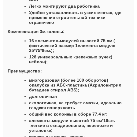
Легко монтируют два работника
Удобно устанавливать в узких местах, где
применение строительной техники
ограничено
Комплектация 3м.колоны:
16 элементов-модулей высотой 75 см (
фактический размер 1елемента модуля
35*75*8см.);
128 универсальных крепежных ручек(
нейлон);
Преимущество:
многоразовая (более 100 оборотов)
опалубка из АБС-пластика (Акрилонитрил
бутадиен стирол ABS);
долговечная
екологичная, не требует смазки, идеально
гладкая поверхность
общий вес колонны в сборе 77.4 кг;
элементы-модули высотой 75 см*16шт.
-легкие в складировании, перевозке и
установке;
крепежных ручек -легкие;