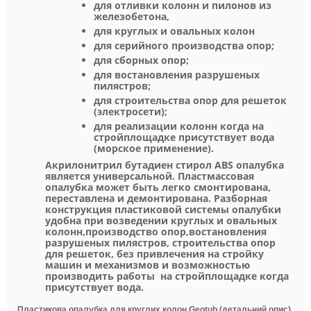
для отливки колонн и пилонов из
железобетона,
для круглых и овальных колон
для серийного производства опор;
для сборных опор;
для востановления разрушеных
пилястров;
для строительства опор для решеток
(электросети);
для реализации колонн когда на
стройплощадке присутствует вода
(морское применение).
Акрилонитрил бутадиен стирол ABS опалубка
является универсальной. Пластмассовая
опалубка может быть легко смонтирована,
переставлена и демонтирована. Разборная
конструкция пластиковой системы опалубки
удобна при возведении круглых и овальных
колонн,производство опор,востановления
разрушеных пилястров, строительства опор
для решеток, без привлечения на стройку
машин и механизмов и возможностью
производить работы
на стройплощадке когда
присутствует вода.
Пластикова опалубка для круглих колон Geotub (детальний опис)