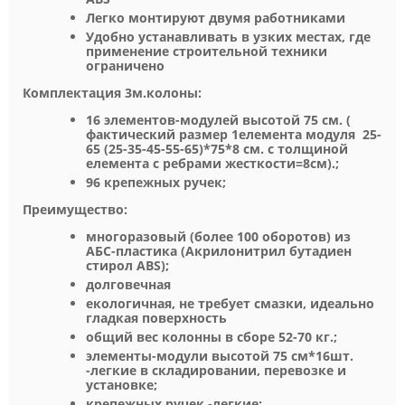
Легко монтируют двумя работниками
Удобно устанавливать в узких местах, где
применение строительной техники
ограничено
Комплектация 3м.колоны:
16 элементов-модулей высотой 75 см. (
фактический размер 1елемента модуля 25-
65 (25-35-45-55-65)*75*8 см. с толщиной
елемента с ребрами жесткости=8см).;
96 крепежных ручек;
Преимущество:
многоразовый (более 100 оборотов) из
АБС-пластика (Акрилонитрил бутадиен
стирол ABS);
долговечная
екологичная, не требует смазки, идеально
гладкая поверхность
общий вес колонны в сборе 52-70 кг.;
элементы-модули высотой 75 см*16шт.
-легкие в складировании, перевозке и
установке;
крепежных ручек -легкие;