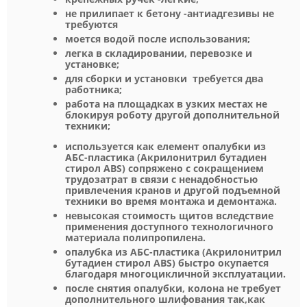
не прилипает к бетону -антиадгезивы не
требуются
моется водой после использования;
легка в складировании, перевозке и
установке;
для сборки и установки требуется два
работника;
работа на площадках в узких местах не
блокируя роботу другой дополнительной
техники;
используется как елемент опалубки из
АБС-пластика (Акрилонитрил бутадиен
стирол ABS) сопряжено с сокращением
трудозатрат в связи с ненадобностью
привлечения кранов и другой подъемной
техники во время монтажа и демонтажа.
невысокая стоимость щитов вследствие
применения доступного технологичного
материала полипропилена.
опалубка из АБС-пластика (Акрилонитрил
бутадиен стирол ABS) быстро окупается
благодаря многоцикличной эксплуатации.
после снятия опалубки, колона не требует
дополнительного шлифования так,как