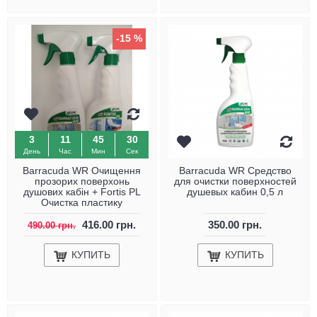
-15 %
3
11
45
29
День
Час
Мин
Сек
Barracuda WR Очищення
Barracuda WR Средство
прозорих поверхонь
для очистки поверхностей
душових кабін + Fortis PL
душевых кабин 0,5 л
Очистка пластику
416.00 грн.
350.00 грн.
490.00 грн.
КУПИТЬ
КУПИТЬ