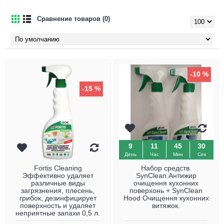
Сравнение товаров (0)
-10 %
-15 %
9
11
45
29
День
Час
Мин
Сек
Fortis Cleaning
Набор средств.
Эффективно удаляет
SynClean.Антижир
различные виды
очищення кухонних
загрязнения, плесень,
поверхонь + SynClean
грибок, дезинфицирует
Hood Очищення кухонних
поверхность и удаляет
витяжок.
неприятные запахи 0,5 л.