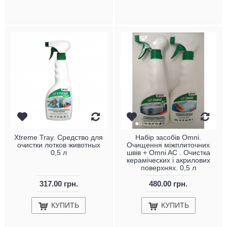
Xtreme Tray. Средство для
Набір засобів Omni.
очистки лотков животных
Очищення міжплиточних
0,5 л
швів + Omni AC . Очистка
кераміческих і акрилових
поверхнях. 0,5 л
317.00 грн.
480.00 грн.
КУПИТЬ
КУПИТЬ