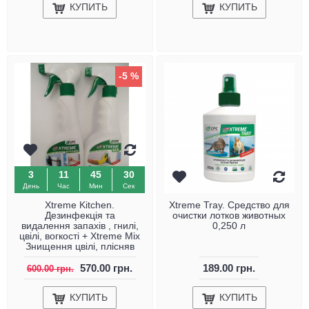
КУПИТЬ
КУПИТЬ
-5 %
3
11
45
29
День
Час
Мин
Сек
Xtreme Kitchen.
Xtreme Tray. Средство для
Дезинфекція та
очистки лотков животных
видалення запахів , гнилі,
0,250 л
цвілі, вогкості + Xtreme Mix
Знищення цвілі, плісняв
570.00 грн.
189.00 грн.
600.00 грн.
КУПИТЬ
КУПИТЬ