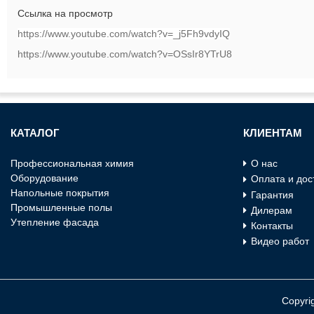
Cсылка на просмотр
https://www.youtube.com/watch?v=_j5Fh9vdyIQ
https://www.youtube.com/watch?v=OSsIr8YTrU8
КАТАЛОГ
КЛИЕНТАМ
Профессиональная химия
О нас
Оборудование
Оплата и дос
Напольные покрытия
Гарантия
Промышленные полы
Дилерам
Утепление фасада
Контакты
Видео работ
Copyri