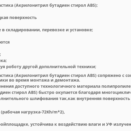
астика (Акрилонитрил бутадиен стирол ABS);
дкая поверхность
 в складировании, перевозке и установке;
уются
;
ка;
руя роботу другой дополнительной техники;
астика (Акрилонитрил бутадиен стирол ABS) сопряжено с с
ики во время монтажа и демонтажа.
нения доступного технологичного материала полипропиле
диен стирол ABS) быстро окупается благодаря многоцикли
полнительного шлифования так,как внутренняя поверхность
(рабочая нагрузка-72Kh/m*2),
ройплощадке, устойчива к воздействию влаги и УФ излуче