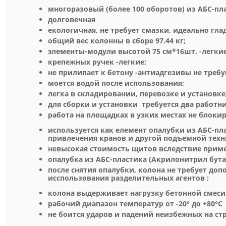
многоразовый (более 100 оборотов) из АБС-пл
долговечная
екологичная, не требует смазки, идеально гла
общий вес колонны в сборе 97.44 кг;
элементы-модули высотой 75 см*16шт. -легкие
крепежных ручек -легкие;
не прилипает к бетону -антиадгезивы не треб
моется водой после использования;
легка в складировании, перевозке и установке
для сборки и установки требуется два работни
работа на площадках в узких местах не блоки
используется как елемент опалубки из АБС-пл
привлечения кранов и другой подъемной техн
невысокая стоимость щитов вследствие приме
опалубка из АБС-пластика (Акрилонитрил бута
после снятия опалубки, колона не требует до
исспользования разделительных агентов ;
колона выдерживает нагрузку бетонной смеси 
рабочий диапазон температур от -20° до +80°С
не боится ударов и падений неизбежных на ст