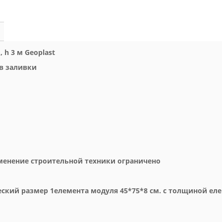
 h 3 м Geoplast
ов заливки
именение строительной техники ограничено
еский размер 1елемента модуля 45*75*8 см. с толщиной еле