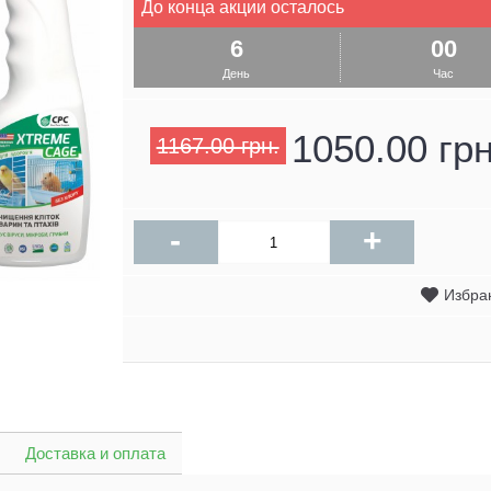
До конца акции осталось
6
00
День
Час
1050.00 грн
1167.00 грн.
-
+
Избра
Доставка и оплата