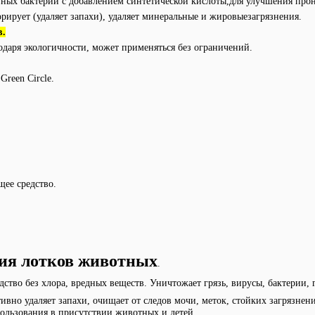
ивных бактерий с добавлением синтетической кислоты,для улучшения пр
ирует (удаляет запахи), удаляет минеральные и жировыезагрязнения.
в.
даря экологичности, может применяться без ограничений.
reen Circle.
ее средство.
ное после полн
ция лотков животных
.
во без хлора, вредных веществ. Уничтожает грязь, вирусы, бактерии, 
вно удаляет запахи, очищает от следов мочи, меток, стойких загрязнен
ользования в присутствии животных и детей.