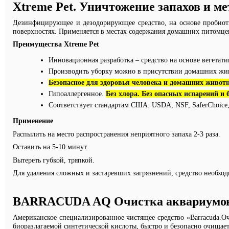
Xtreme
Pet
. Уничтожение запахов и м
Дезинфицирующее и дезодорирующее средство, на основе пробиоти
поверхностях. Применяется в местах содержания домашних питомцев
Преимущества Xtreme
Pet
Инновационная разработка – средство на основе вегетат
Производить уборку можно в присутствии домашних жи
Безопасное для здоровья человека и домашних живот
Гипоаллергенное.
Без хлора. Без опасных испарений и б
Соответствует стандартам США: USDA, NSF, SaferChoice, 
Применение
Распылить на место распространения неприятного запаха 2-3 раза.
Оставить на 5-10 минут.
Вытереть губкой, тряпкой.
Для удаления сложных и застаревших загрязнений, средство необход
BARRACUDA AQ Очистка аквариумо
Американское специализированное чистящее средство «B
arracuda
.О
биоразлагаемой синтетической кислоты, быстро и безопасно очищае