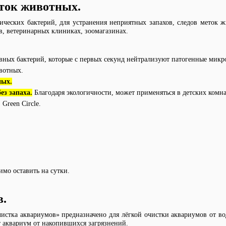
еток животных
.
ческих бактерий, для устранения неприятных запахов, следов меток ж
, ветеринарных клиниках, зоомагазинах.
ивных бактерий, которые с первых секунд нейтрализуют патогенные мик
вотных.
ных.
ез запаха.
Благодаря экологичности, может применяться в детских комна
Green Circle.
имо оставить на сутки.
в
.
чистка аквариумов» предназначено для лёгкой очистки аквариумов от во
т аквариум от накопившихся загрязнений.