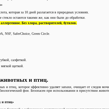
в»
лота, которая за 10 дней разлагается в природных условиях.
 стекло остаются такими же, как они были до обработки.
аллергенное. Без хлора, растворителей, бутилов.
 NSF, SaferChoice, Green Circle.
убкой, салфеткой.
и мягкой щеткой.
к животных и птиц
.
 и птиц, которое эффективно удаляет запахи, очищает от следов мочи 
биологический фон. Безопасен при использовании в присутствии живот
х и птиц»