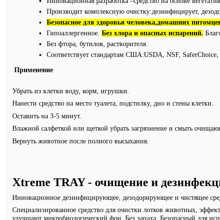
Инновационная разработка –средство на основе вегетат
Производит комплексную очистку:дезинфицирует, дезодор
Безопасное для здоровья человека,домашних питомце
Гипоаллергенное.
Без хлора и опасных испарений.
Благо
Без фтора, бутилов, растворителя.
Соответствует стандартам США:USDA, NSF, SaferChoice, G
Применение
Убрать из клетки воду, корм, игрушки.
Нанести средство на место туалета, подстилку, дно и стены клетки.
Оставить на 3-5 минут.
Влажной салфеткой или щеткой убрать загрязнение и смыть очищающ
Вернуть живот
Xtreme TRAY - очищение и дезинфек
И
нновационное дезинфицирующее, дезодорирующее и чистящее средст
Специализированное средство для очистки лотков животных, эффекти
улучшают микробиологический фон. Без запаха. Безопасный для исп