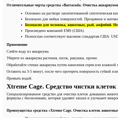
Отличительные черты средства «B
arracuda
. Очистка аквариумо
Основано на растворе запатентованной синтетическая кис
Безопасно для любых поверхностей. Прозрачное и матовое
Безопасно для человека, животных, рыб, амфибий. Не 
Произведено компаний
EMS
(США).
Полностью соответствует высоким стандартам США: USDA,
Применение
Слейте воду из аквариума.
Уберите из аквариума растения, песок, ракушки, прочее.
Обработайте стенки аквариума путем нанесения спрея или влажной г
Оставить на 3-5 минут, после чего протереть поверхность губкой ил
Промыть водой.
Xtreme
Cage
. Средство чистки клето
Специализированное средство для очистки клеток домашних животных
формулы с биоэнзимами, которые удаляют запахи и улучшают микро
Преимущества средства «Xtreme
Cage
. Очистка клеток животны