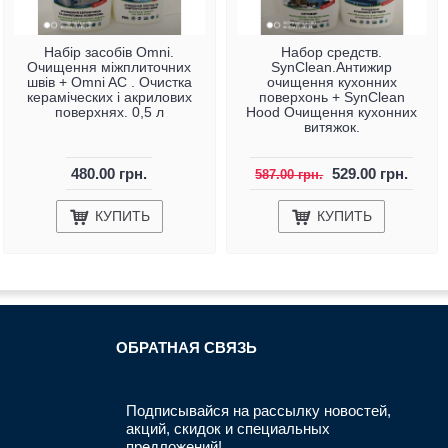
Набір засобів Omni.
Набор средств.
Очищення міжплиточних
SynClean.Антижир
швів + Omni AC . Очистка
очищення кухонних
кераміческих і акрилових
поверхонь + SynClean
поверхнях. 0,5 л
Hood Очищення кухонних
витяжок.
480.00 грн.
529.00 грн.
587.00 грн.
КУПИТЬ
КУПИТЬ
ОБРАТНАЯ СВЯЗЬ
Подписывайся на рассылку новостей,
акций, скидок и специальных
предложений!