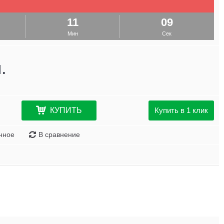
11
09
Мин
Сек
.
КУПИТЬ
Купить в 1 клик
нное
В сравнение