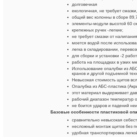
долговечная
екологичная, не требует смазки
общий вес колонны в сборе 89,7
элементы-модули высотой 60 см*
крепежных ручек -легкие;
не требует смазки от налипания
моется водой после использова
легка в складировании, перевоз
для сборки и установки -2 работ
работа на площадках в узких м
Использование опалубки из АБС
кранов и другой подъемной тех
Невысокая стоимость щитов вс
Опалубка из АБС-пластика (Акр
этот материал выдерживает дав
рабочий диапазон температур о
не боится ударов и падений не
Базовые особенности пластиковой опа
сравнительно невысокая себест
несложный монтаж щитов без п
удобная транспортировка легко