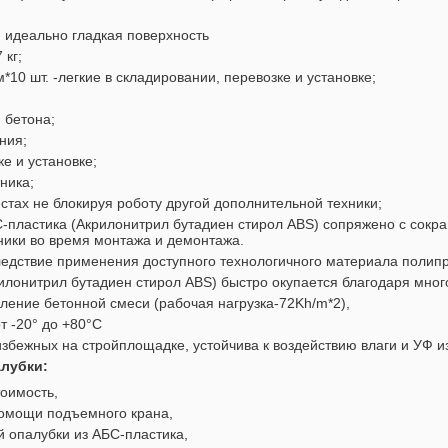
, идеально гладкая поверхность
 кг;
10 шт. -легкие в складировании, перевозке и установке;
 бетона;
ния;
ке и установке;
ника;
естах не блокируя роботу другой дополнительной техники;
-пластика (Акрилонитрил бутадиен стирол ABS) сопряжено с сокр
ники во время монтажа и демонтажа.
ледствие применения доступного технологичного материала полип
илонитрил бутадиен стирол ABS) быстро окупается благодаря мног
ление бетонной смеси (рабочая нагрузка-72Kh/m*2),
т -20° до +80°С
избежных на стройплощадке, устойчива к воздействию влаги и УФ и
лубки:
оимость,
омощи подъемного крана,
й опалубки из АБС-пластика,