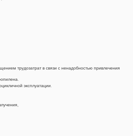
ащением трудозатрат в связи с ненадобностью привлечения
ропилена.
оцикличной эксплуатации.
злучения,