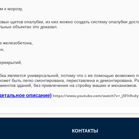
м к морозу,
вых щитов опалубки, из них можно создать систему опалубки до
льных объектах это доказал.
з железобетона,
н,
ерекрытий,
ка является универсальной, потому что с ее помощью возможно по
ожет быть легко смонтирована, переставлена и демонтирована. Ра
даментов зданий, без привлечения на стройку машин и механизмов
детальное описание)
https://www.youtube.com/watch?v=_j5Fh9vdy
КОНТАКТЫ