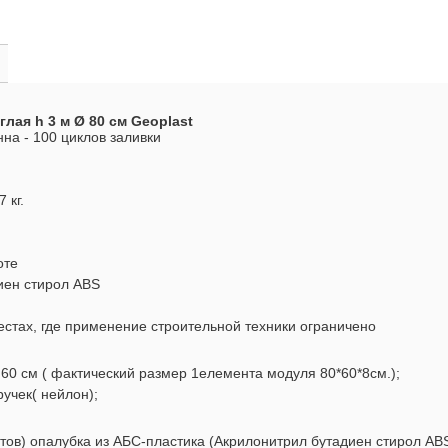
глая h 3 м Ø 80 см Geoplast
на - 100 циклов заливки
7 кг.
оте
иен стирол ABS
естах, где применение строительной техники ограничено
60 см ( фактический размер 1елемента модуля 80*60*8см.);
учек( нейлон);
тов) опалубка из АБС-пластика (Акрилонитрил бутадиен стирол ABS