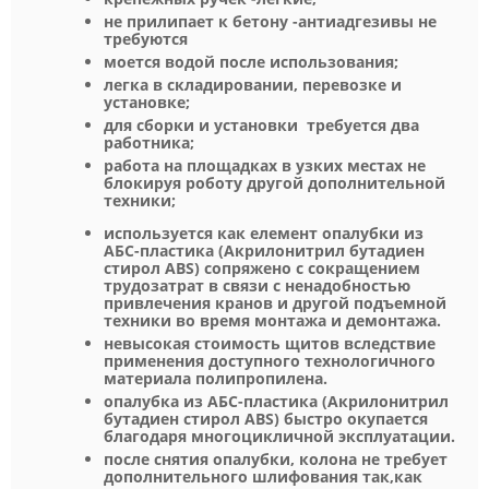
не прилипает к бетону -антиадгезивы не
требуются
моется водой после использования;
легка в складировании, перевозке и
установке;
для сборки и установки требуется два
работника;
работа на площадках в узких местах не
блокируя роботу другой дополнительной
техники;
используется как елемент опалубки из
АБС-пластика (Акрилонитрил бутадиен
стирол ABS) сопряжено с сокращением
трудозатрат в связи с ненадобностью
привлечения кранов и другой подъемной
техники во время монтажа и демонтажа.
невысокая стоимость щитов вследствие
применения доступного технологичного
материала полипропилена.
опалубка из АБС-пластика (Акрилонитрил
бутадиен стирол ABS) быстро окупается
благодаря многоцикличной эксплуатации.
после снятия опалубки, колона не требует
дополнительного шлифования так,как