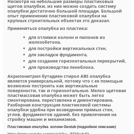
Несмотря на небольшие размеры пластиковых
щитов опалубки, из них можно создать систему
опалубки достаточно большой площади. Большой
опыт применения пластиковой опалубки на
крупных строительных объектах это доказал.
Применяться опалубка из пластика:
для отливки колонн и пилонов из
железобетона,
для постройки вертикальных стен,
для закладки фундамента,
для создания горизонтальных перекрытий,
для производства пеноблока.
Акрилонитрил бутадиен стирол ABS опалубка
является универсальной, потому что с ее помощью
возможно построить как вертикальные
поверхности, так и горизонтальные. Мелко щитовая
пластмассовая опалубка может быть легко
смонтирована, переставлена и демонтирована.
Разборная конструкция пластиковой системы
опалубки удобна при возведении прямых стен,
углов, фундаментов зданий, без привлечения на
стройку машин и механизмов.
Пластиковая опалубка колонн Geotub (подробное описание)
https://www.youtube.com/watch?v=_j5Fh9vdyIQ