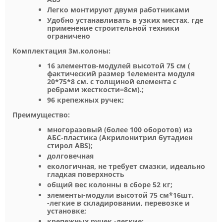
Легко монтируют двумя работниками
Удобно устанавливать в узких местах, где
применение строительной техники
ограничено
Комплектация 3м.колоны:
16 элементов-модулей высотой 75 см (
фактический размер 1елемента модуля
20*75*8 см. с толщиной елемента с
ребрами жесткости=8см).;
96 крепежных ручек;
Преимущество:
многоразовый (более 100 оборотов) из
АБС-пластика (Акрилонитрил бутадиен
стирол ABS);
долговечная
екологичная, не требует смазки, идеально
гладкая поверхность
общий вес колонны в сборе 52 кг;
элементы-модули высотой 75 см*16шт.
-легкие в складировании, перевозке и
установке;
крепежных ручек -легкие;