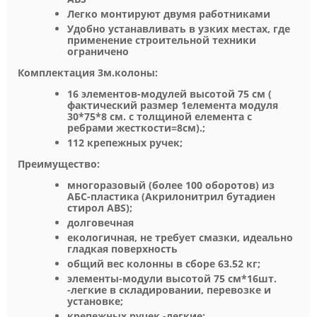
Легко монтируют двумя работниками
Удобно устанавливать в узких местах, где
применение строительной техники
ограничено
Комплектация 3м.колоны:
16 элементов-модулей высотой 75 см (
фактический размер 1елемента модуля
30*75*8 см. с толщиной елемента с
ребрами жесткости=8см).;
112 крепежных ручек;
Преимущество:
многоразовый (более 100 оборотов) из
АБС-пластика (Акрилонитрил бутадиен
стирол ABS);
долговечная
екологичная, не требует смазки, идеально
гладкая поверхность
общий вес колонны в сборе 63.52 кг;
элементы-модули высотой 75 см*16шт.
-легкие в складировании, перевозке и
установке;
крепежных ручек -легкие;