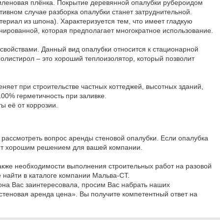
этиленовая плёнка. Покрытие деревянной опалубки рубероидом
тивном случае разборка опалубки станет затруднительной.
ериал из шпона). Характеризуется тем, что имеет гладкую
минированной, которая предполагает многократное использование.
войствами. Данный вид опалубки относится к стационарной
олистирол – это хороший теплоизолятор, который позволит
няет при строительстве частных коттеджей, высотных зданий,
00% герметичность при заливке.
ы её от коррозии.
рассмотреть вопрос аренды стеновой опалубки. Если опалубка
удет хорошим решением для вашей компании.
также необходимости выполнения строительных работ на разовой
 найти в каталоге компании Мальва-СТ.
она Вас заинтересовала, просим Вас набрать наших
 стеновая аренда цена». Вы получите компетентный ответ на