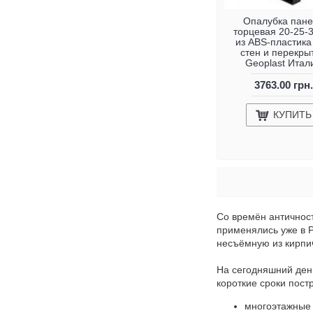
Опалубка пане
торцевая 20-25-
из ABS-пластика
стен и перекры
Geoplast Итал
3763.00 грн.
КУПИТЬ
Со времён античнос
применялись уже в Р
несъёмную из кирпич
На сегодняшний день
короткие сроки пост
многоэтажные 