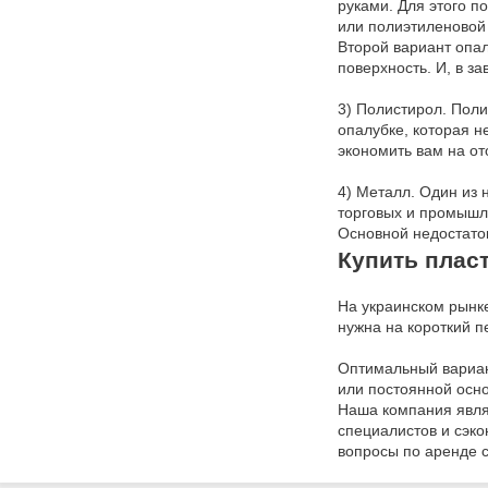
руками. Для этого п
или полиэтиленовой 
Второй вариант опал
поверхность. И, в з
3) Полистирол. Пол
опалубке, которая н
экономить вам на от
4) Металл. Один из 
торговых и промышле
Основной недостаток
Купить плас
На украинском рынк
нужна на короткий п
Оптимальный вариан
или постоянной осн
Наша компания явля
специалистов и сэко
вопросы по аренде с