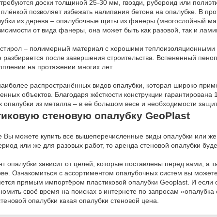
отребуются доски толщиной 25-30 мм, гвозди, рубероид или поли
плёнкой позволяет избежать налипания бетона на опалубке. В про
убки из дерева – опалубочные щиты из фанеры (многослойный мат
ависимости от вида фанеры, она может быть как разовой, так и ла
истирол – полимерный материал с хорошими теплоизоляционными с
е разбирается после завершения строительства. Вспененный пеноп
оплении на протяжении многих лет.
наиболее распространённых видов опалубки, которая широко приме
нных объектов. Благодаря жёсткости конструкции гарантирована 1
 опалубки из металла – в её большом весе и необходимости защит
тиковую стеновую опалубку GeoPlast
е Вы можете купить все вышеперечисленные виды опалубки или же 
ериод или же для разовых работ, то аренда стеновой опалубки б
т опалубки зависит от целей, которые поставлены перед вами, а 
ове. Ознакомиться с ассортиментом опалубочных систем вы можете
ется прямым импортёром пластиковой опалубки Geoplast. И если 
номить своё время на поисках в интернете по запросам «опалубка
теновой опалубки какая опалубки стеновой цена.