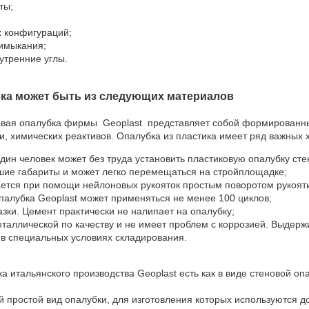
ты;
 конфигураций;
имыкания;
утренние углы.
ка может быть из следующих материалов
ковая опалубка фирмы Geoplast представляет собой формированные
и, химических реактивов. Опалубка из пластика имеет ряд важных 
один человек может без труда установить пластиковую опалубку сте
ие габариты и может легко перемещаться на стройплощадке;
ется при помощи нейлоновых рукояток простым поворотом рукояти
палубка Geoplast может применяться не менее 100 циклов;
азки. Цемент практически не налипает на опалубку;
еталлической по качеству и не имеет проблем с коррозией. Выдержи
в специальных условиях складирования.
а итальянского производства Geoplast есть как в виде стеновой опа
й простой вид опалубки, для изготовления которых используются д