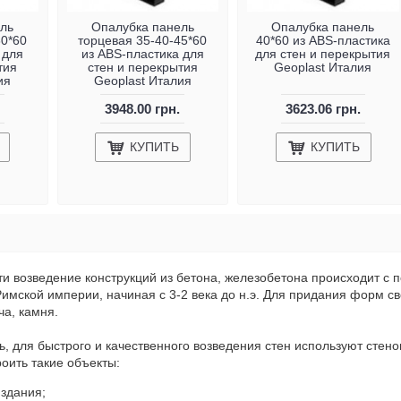
ль
Опалубка панель
Опалубка панель
30*60
торцевая 35-40-45*60
40*60 из ABS-пластика
 для
из ABS-пластика для
для стен и перекрытия
тия
стен и перекрытия
Geoplast Италия
ия
Geoplast Италия
3948.00 грн.
3623.06 грн.
КУПИТЬ
КУПИТЬ
ти возведение конструкций из бетона, железобетона происходит с
имской империи, начиная с 3-2 века до н.э. Для придания форм с
а, камня.
, для быстрого и качественного возведения стен используют стен
роить такие объекты:
здания;