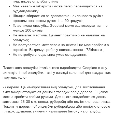
пластикову опалубку стінну;
Має невеликі габарити і може легко переміщатися на
будмайданчику;
Швидко збирається за допомогою нейлонового руків'я
простим поворотом рукояті на 90 градусів;
Пластикова опалубка Geoplast може застосовуватися не
менше 100 циклів;
Не вимагає мастила. Цемент практично не налипає на
опалубку;
Не поступається металевою за якістю і не має проблем з
корозією. Витримує робочу навантаження - 72kh/кв.м.;
Не потребує спеціальних умов складування.
Пластикова опалубка італійського виробництва Geoplast є як у
вигляді стінної опалубки, так і у вигляді колонної для квадратних
і круглих колон.
2) Дерево. Це найпростіший вид опалубки, для виготовлення
яких використовуються дошки з твердих порід дерева. Її цілком
можна зробити своїми руками. Для цього знадобляться дошки
завтовшки 25-30 мм, цвяхи, руберойд або поліетиленова плівка.
Покриття дерев'яної опалубки руберойдом або поліетиленовою
плівкою дозволяє уникнути налипання бетону на опалубці.