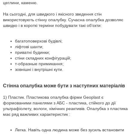
цеглини, каменю.
На сьогодні, для швидкого і якісного зведення стін
використовують стінну опалубку. Сучасна опалубка дозволяє
швидко і в короткі терміни побудувати такі об'єкти:
багатоповерхові будівлі;
ліфтові шахти;
приватні будинки;
стіни складних конфігурацій;
т-образные примикання;
зовнішні і внутрішні кути.
Стінна опалубка може бути з наступних матеріалів
1) Пластик. Пластикова опалубка фірми Geoplast є
формованими панелями з АБС - пластика, стійкого до дії
ультрафіолету, вологи, хімічних реактивів. Опалубка з пластика
має ряд важливих характеристик :
Легка. Навіть одна людина може без зусиль встановити