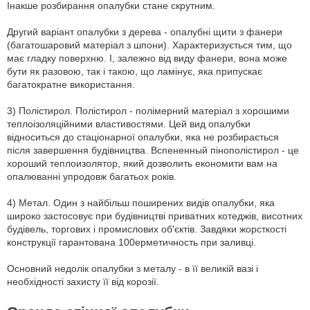
Інакше розбирання опалубки стане скрутним.
Другий варіант опалубки з дерева - опалубні щити з фанери
(багатошаровий матеріал з шпони). Характеризується тим, що
має гладку поверхню. І, залежно від виду фанери, вона може
бути як разовою, так і такою, що ламінує, яка припускає
багатократне використання.
3) Полістирол. Полістирол - полімерний матеріал з хорошими
теплоізоляційними властивостями. Цей вид опалубки
відноситься до стаціонарної опалубки, яка не розбирається
після завершення будівництва. Вспененный пінополістирол - це
хороший теплоизолятор, який дозволить економити вам на
опалюванні упродовж багатьох років.
4) Метал. Один з найбільш поширених видів опалубки, яка
широко застосовує при будівництві приватних котеджів, висотних
будівель, торгових і промислових об'єктів. Завдяки жорсткості
конструкції гарантована 100ерметичность при заливці.
Основний недолік опалубки з металу - в її великій вазі і
необхідності захисту її від корозії.