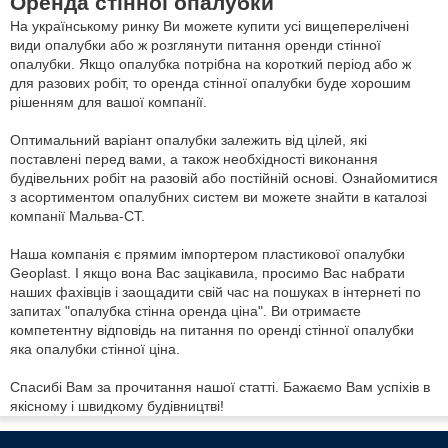
Оренда стінної опалубки
На українському ринку Ви можете купити усі вищеперелічені
види опалубки або ж розглянути питання оренди стінної
опалубки. Якщо опалубка потрібна на короткий період або ж
для разових робіт, то оренда стінної опалубки буде хорошим
рішенням для вашої компанії.
Оптимальний варіант опалубки залежить від цілей, які
поставлені перед вами, а також необхідності виконання
будівельних робіт на разовій або постійній основі. Ознайомитися
з асортиментом опалубних систем ви можете знайти в каталозі
компанії Мальва-СТ.
Наша компанія є прямим імпортером пластикової опалубки
Geoplast. І якщо вона Вас зацікавила, просимо Вас набрати
наших фахівців і заощадити свій час на пошуках в інтернеті по
запитах "опалубка стінна оренда ціна". Ви отримаєте
компетентну відповідь на питання по оренді стінної опалубки
яка опалубки стінної ціна.
Спасибі Вам за прочитання нашої статті. Бажаємо Вам успіхів в
якісному і швидкому будівництві!