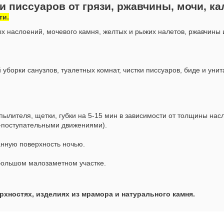
 и писсуаров от грязи, ржавчины, мочи, 
ти.
ых наслоений, мочевого камня, желтых и рыжих налетов, ржавчины 
уборки санузлов, туалетных комнат, чистки писсуаров, биде и унит
ылителя, щетки, губки на 5-15 мин в зависимости от толщины нас
о-поступательными движениями).
анную поверхность ночью.
большом малозаметном участке.
хностях, изделиях из мрамора и натурального камня.