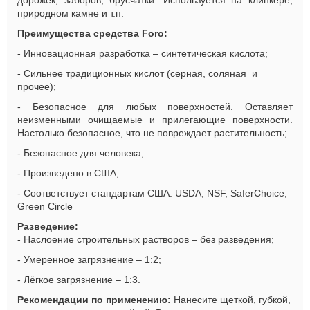
дорожек; заборов; брусчатки. Используется на клинкере,
природном камне и т.п.
Преимущества средства
Foro
:
- Инновационная разработка – синтетическая кислота;
- Сильнее традиционных кислот (серная, соляная и
прочее);
- Безопасное для
люб
ых поверхностей. Оставляет
неизменными очищаемые и прилегающие поверхности.
Настолько безопасное, что не повреждает растительность;
- Безопасное для человека;
- Произведено в США;
- Соответствует стандартам США: USDA, NSF, SaferChoice,
Green Circle
Разведение:
- Наслоение строительных растворов – без разведения;
- Умеренное загрязнение – 1:2;
- Лёгкое загрязнение – 1:3.
Рекомендации по применению:
Нанесите щеткой, губкой,