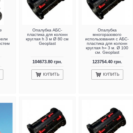
е
Опалубка АБС-
Опалубка
пластика для колонн
многоразового
нели
круглая h 3 м Ø 80 см
использования с АБС-
истем
Geoplast
пластика для колонн
круглая h= 3 м. Ø 100
см. Geoplast
104673.80 грн.
123754.40 грн.
КУПИТЬ
КУПИТЬ