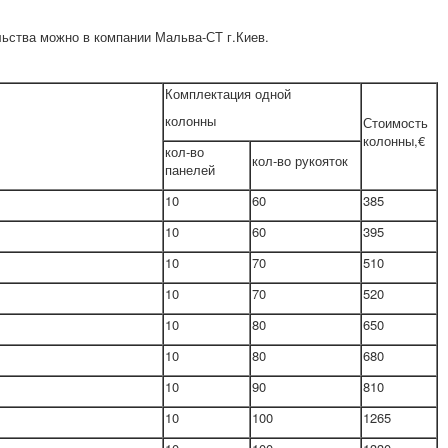
ьства можно в компании Мальва-СТ г.Киев.
Комплектация одной
колонны
Стоимость
колонны,€
кол-во
кол-во рукояток
панелей
10
60
385
10
60
395
10
70
510
10
70
520
10
80
650
10
80
680
10
90
810
10
100
1265