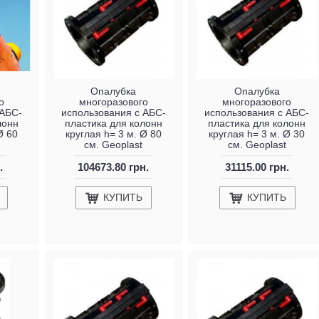
Опалубка
Опалубка
о
многоразового
многоразового
 АБС-
использования с АБС-
использования с АБС-
лонн
пластика для колонн
пластика для колонн
Ø 60
круглая h= 3 м. Ø 80
круглая h= 3 м. Ø 30
см. Geoplast
см. Geoplast
.
104673.80 грн.
31115.00 грн.
КУПИТЬ
КУПИТЬ