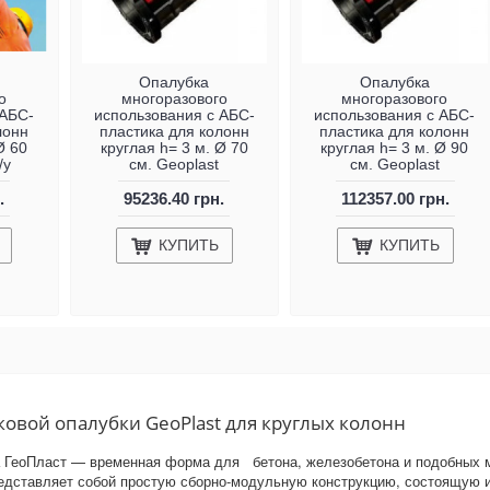
Опалубка
Опалубка
о
многоразового
многоразового
 АБС-
использования с АБС-
использования с АБС-
лонн
пластика для колонн
пластика для колонн
Ø 60
круглая h= 3 м. Ø 70
круглая h= 3 м. Ø 90
/у
см. Geoplast
см. Geoplast
.
95236.40 грн.
112357.00 грн.
КУПИТЬ
КУПИТЬ
овой опалубки GeoPlast для круглых колонн
 ГеоПласт — временная форма для бетона, железобетона и подобных ма
едставляет собой простую сборно-модульную конструкцию, состоящую и