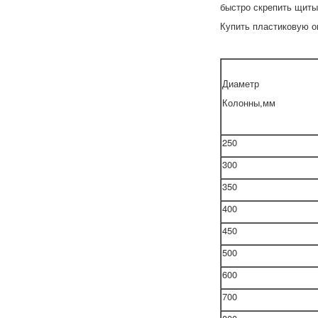
быстро скрепить щиты
Купить пластиковую о
Диаметр
Колонны,мм
250
300
350
400
450
500
600
700