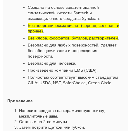
Создано на основе запатентованной
синтетической кислоты
Syntech
и
высокощелочного средства
Synclean
.
Без неорганических кислот (серная, соляная и
прочее)
.
Без хлора, фосфатов, бутилов, растворителей
.
Безопасно для
люб
ых поверхностей. Удаляет
без обесцвечивания и повреждения
поверхности.
Безопасно для человека.
Произведено компаний
EMS
(США).
Полностью соответствует высоким стандартам
США: USDA, NSF, SaferChoice, Green Circle.
Применение
Нанесите средство на керамическую плитку,
межплиточные швы.
Оставьте на 2-ве минуты.
Затем потрите щёткой или губкой.