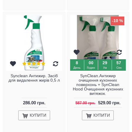
-10 %
8
00
29
57
День
Годин
Хв
Сек
Synclean Антижир. Засіб
SynClean.Антижир
для видалення жирів 0,5 л
очищення кухонних
поверхонь + SynClean
Hood Очищення кухонних
витяжок.
286.00 грн.
529.00 грн.
587.00 грн.
КУПИТИ
КУПИТИ