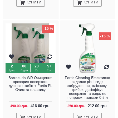
КУПИТИ
КУПИТИ
-15 %
-15 %
2
00
29
57
День
Годин
Хв
Сек
Barracuda WR Очищення
Fortis Cleaning Ефективно
прозорих поверхонь
видаляє різні види
душових кабін + Fortis PL
забруднення, плісняву,
Очистка пластику
грибок, дезінфікує
поверхню та видаляє
неприємні запахи 0,5 л
416.00 грн.
212.00 грн.
490.00 грн.
250.00 грн.
КУПИТИ
КУПИТИ