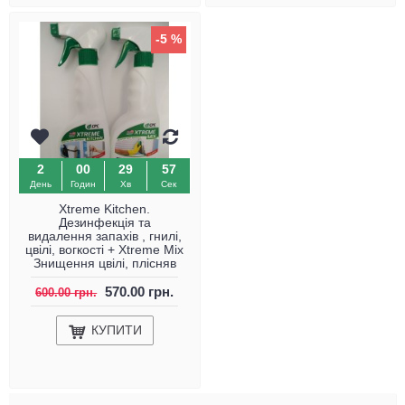
-5 %
2
00
29
57
День
Годин
Хв
Сек
Xtreme Kitchen.
Дезинфекція та
видалення запахів , гнилі,
цвілі, вогкості + Xtreme Mix
Знищення цвілі, плісняв
570.00 грн.
600.00 грн.
КУПИТИ