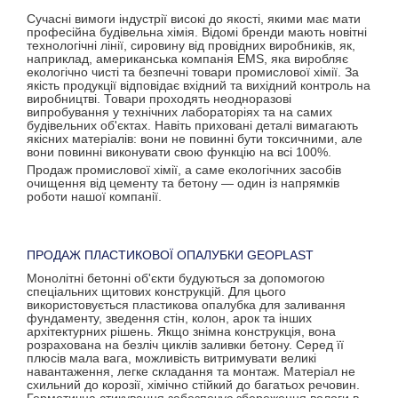
Сучасні вимоги індустрії високі до якості, якими має мати
професійна будівельна хімія. Відомі бренди мають новітні
технологічні лінії, сировину від провідних виробників, як,
наприклад, американська компанія EMS, яка виробляє
екологічно чисті та безпечні товари промислової хімії. За
якість продукції відповідає вхідний та вихідний контроль на
виробництві. Товари проходять неодноразові
випробування у технічних лабораторіях та на самих
будівельних об'єктах. Навіть приховані деталі вимагають
якісних матеріалів: вони не повинні бути токсичними, але
вони повинні виконувати свою функцію на всі 100%.
Продаж промислової хімії, а саме екологічних засобів
очищення від цементу та бетону — один із напрямків
роботи нашої компанії.
ПРОДАЖ ПЛАСТИКОВОЇ ОПАЛУБКИ GEOPLAST
Монолітні бетонні об'єкти будуються за допомогою
спеціальних щитових конструкцій. Для цього
використовується пластикова опалубка для заливання
фундаменту, зведення стін, колон, арок та інших
архітектурних рішень. Якщо знімна конструкція, вона
розрахована на безліч циклів заливки бетону. Серед її
плюсів мала вага, можливість витримувати великі
навантаження, легке складання та монтаж. Матеріал не
схильний до корозії, хімічно стійкий до багатьох речовин.