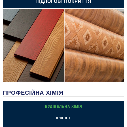
ПIДЛОГОВI ПОКРИТТЯ
ПРОФЕСІЙНА ХІМІЯ
БУДIВЕЛЬНА ХIМIЯ
КЛIНIНГ