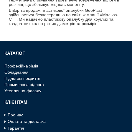
Герметична стикування забезпечує збереження вологи в
розчині, що збільшує міцність моноліту.
Вибір та продаж пластикової опалубки GeoPlast
здійснюється безпосередньо на сайті компанії «Мальва-
СТ». Ми надаємо пластикову опалубку для круглих та
квадратних колон різних діаметрів та розмірів.
КАТАЛОГ
Професiйна хiмiя
Обладнання
Пiдлоговi покриття
Промислова пiдлога
Утеплення фасаду
КЛІЄНТАМ
Про нас
Оплата та доставка
Гарантія