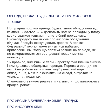
та проконсультують з усіх питань.
ОРЕНДА, ПРОКАТ БУДІВЕЛЬНОЇ ТА ПРОМИСЛОВОЇ
ТЕХНІКИ
Популярна послуга оренда будівельного обладнання від
компанії «Мальва-СТ» дозволить Вам за періодичну плату
користуватися коштами на потрібний період часу.
Високопродуктивне якісне промислове обладнання
відомих брендів коштує досить дорого. А прокат
будівельної техніки може виявитися набагато
привабливішим, тому що платежі розбиті на періоди, які
не використовуються орендовані товари можна
повернути.
Як правило, чим більше термін прокату, тим більша знижка
і тим дешевше обходиться оренда. Переваги оренди: не
потрібно робити великі інвестиції у власний парк
обладнання, можна економити на складі, витратах на
утримання, податках.
Є можливість гнучко реагувати на вимоги, що виникають у
процесі роботи.
ПРОФЕСІЙНА БУДІВЕЛЬНА ХІМІЯ, ПРОДАЖ
ПРОМИСЛОВОЇ ХІМІЇ