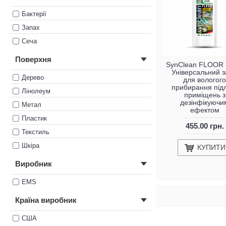
Бактерії
Запах
Сеча
Поверхня
SynClean FLOOR 1
Універсальний з
Дерево
для вологого
прибирання під
Лінолеум
приміщень з
дезінфікуючи
Метал
ефектом
Пластик
455.00 грн.
Текстиль
Шкіра
КУПИТИ
Виробник
EMS
Країна виробник
США