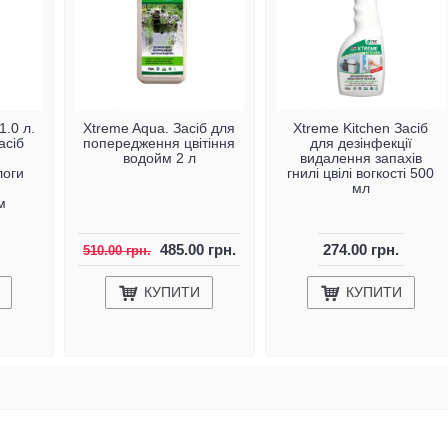
.0 л.
Xtreme Aqua. Засіб для
Xtreme Kitchen Засіб
асіб
попередження цвітіння
для дезінфекції
водойм 2 л
видалення запахів
логи
гнилі цвілі вогкості 500
мл
м
485.00 грн.
274.00 грн.
510.00 грн.
КУПИТИ
КУПИТИ