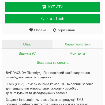
КУПИТИ
Купити в 1 клік
Обране
порівняння
Опис
Характеристики
Відгуків (0)
Контакти
Доставка та оплата
BARRACUDA Післябуд. Професійний засіб видалення
післябудівельних забруднень
.
EMS (США) - американська компанія - виробник засобів
для видалення мінеральних, жирових засобів ,
дезінфікуючих та дезодоруючих засобів.
Завдяки інноваційним розробкам, в продукції EMS
об'єднали ефективність традиційних кислот і безпеку.