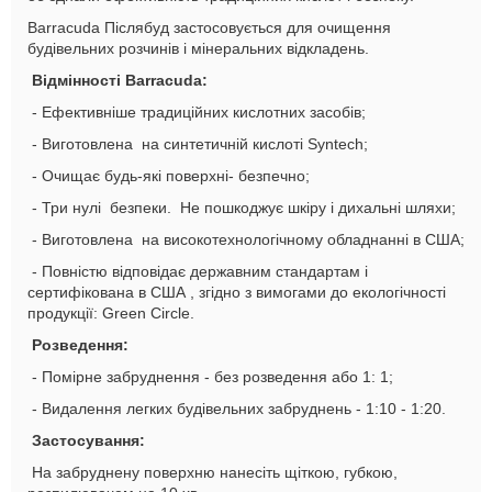
Barracuda П
іслябуд
застосовується для очищення
будівельних розчинів і мінеральних відкладень.
Відмінності Barracuda:
-
Е
фективніше традиційних кислотних засобів;
-
Виготовлена
на синтетичній кислоті Syntech;
- Очищає будь-які поверхні
-
безпечно;
- Три нулі
безпеки. Не
пошкоджує шкіру і дихальні шляхи;
-
Виготовлена
на високотехнологічному обладнанні в США;
- Повністю відповідає державним стандартам і
сертифікована в США
, згідно з вимогами до екологічності
продукції: Green Circle.
Розведення:
- Помірне забруднення - без розведення або 1: 1;
- Видалення легких будівельних забруднень - 1:10 - 1:20.
З
астосування:
На забрудн
ену поверхню
нанесіть щіткою, губкою,