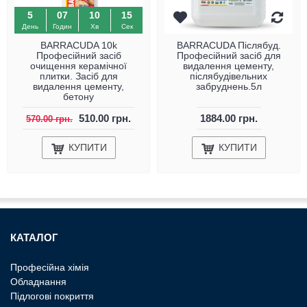
5
07
10
15
День
Годин
Хв
Сек
BARRACUDA 10k
BARRACUDA Післябуд.
Професійний засіб
Професійний засіб для
очищення керамічної
видалення цементу,
плитки. Засіб для
післябудівельних
видалення цементу,
забруднень.5л
бетону
510.00 грн.
1884.00 грн.
570.00 грн.
КУПИТИ
КУПИТИ
КАТАЛОГ
Професiйна хiмiя
Обладнання
Пiдлоговi покриття