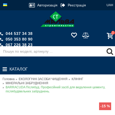
Авторизація
Реєстрація
UAH
0
044 537 34 38
050 353 80 90
067 226 38 23
Зворотній дзвінок
КАТАЛОГ
Головна
ЕКОЛОГІЧНІ ЗАСОБИ ЧИЩЕННЯ
КЛІНІНГ
МІНЕРАЛЬНІ ЗАБРУДНЕННЯ
BARRACUDA Післябуд. Професійний засіб для видалення цементу,
післябудівельних забруднень.
-15 %