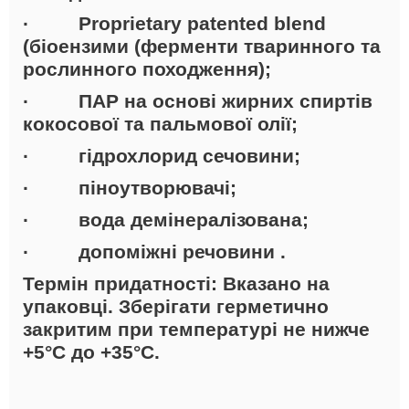
· Proprietary patented blend
(біоензими (ферменти тваринного та
рослинного походження);
· ПАР на основі жирних спиртів
кокосової та пальмової олії;
· гідрохлорид сечовини;
· піноутворювачі;
· вода демінералізована;
· допоміжні речовини .
Термін придатності:
Вказано на
упаковці. Зберігати герметично
закритим при температурі не нижче
+5°С до +35°С.