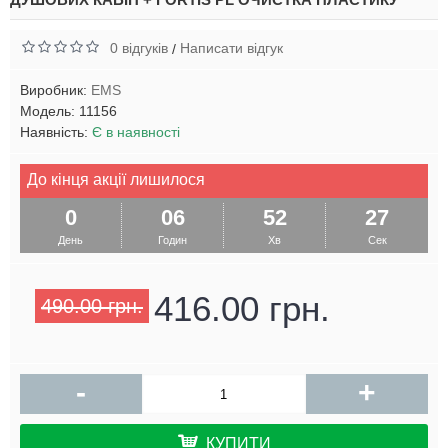
0 відгуків
Написати відгук
/
Виробник:
EMS
Модель:
11156
Наявність:
Є в наявності
До кінця акції лишилося
0
06
52
27
День
Годин
Хв
Сек
416.00 грн.
490.00 грн.
-
+
КУПИТИ