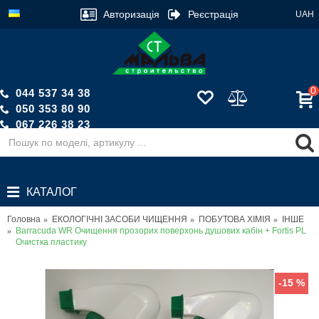
Авторизація
Реєстрація
UAH
0
044 537 34 38
050 353 80 90
067 226 38 23
Зворотній дзвінок
КАТАЛОГ
Головна
ЕКОЛОГІЧНІ ЗАСОБИ ЧИЩЕННЯ
ПОБУТОВА ХІМІЯ
ІНШЕ
Barracuda WR Очищення прозорих поверхонь душових кабін + Fortis PL
Очистка пластику
-15 %