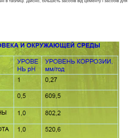
 в таблиці. Дійсно, більшість засобів від цементу і засобів для