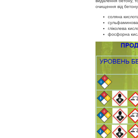
видалення бетону, то
очищення від бетону
соляна кислот
сульфаминовая
гліколева кисл
фосфорна кисло