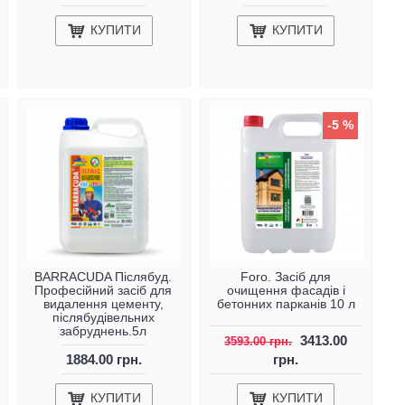
КУПИТИ
КУПИТИ
-5 %
BARRACUDA Післябуд.
Foro. Засіб для
Професійний засіб для
очищення фасадів і
видалення цементу,
бетонних парканів 10 л
післябудівельних
забруднень.5л
3413.00
3593.00 грн.
1884.00 грн.
грн.
КУПИТИ
КУПИТИ