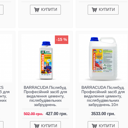
КУПИТИ
КУПИТИ
-15 %
CS
BARRACUDA Післябуд.
BARRACUDA Післябуд.
б для
Професійний засіб для
Професійний засіб для
нту,
видалення цементу,
видалення цементу,
ьних
післябудівельних
післябудівельних
забруднень.
забруднень.10л
427.00 грн.
3533.00 грн.
502.00 грн.
КУПИТИ
КУПИТИ