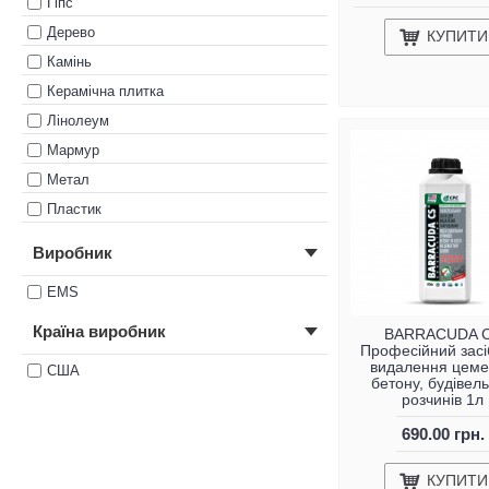
Гіпс
Дерево
КУПИТИ
Камінь
Керамічна плитка
Лінолеум
Мармур
Метал
Пластик
Ракушняк
Виробник
Скло
EMS
Текстиль
Цегла
Країна виробник
BARRACUDA 
Професійний засі
Цемент
видалення цеме
США
бетону, будівел
розчинів 1л
690.00 грн.
КУПИТИ