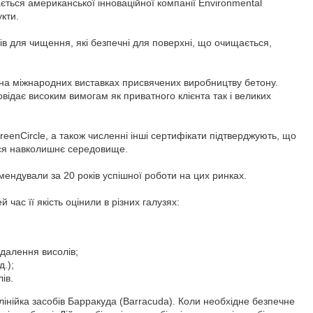
ться американської інноваційної компанії Environmental
укти.
в для чищення, які безпечні для поверхні, що очищається,
і на міжнародних виставках присвячених виробництву бетону.
відає високим вимогам як приватного клієнта так і великих
reenCircle, а також численні інші сертифікати підтверджують, що
ться навколишнє середовище.
омендували за 20 років успішної роботи на цих ринках.
 час її якість оцінили в різних галузях:
идалення висолів;
д.);
ів.
лінійка засобів Барракуда (Barracuda). Коли необхідне безпечне