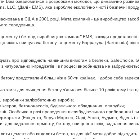
ти Вам ознайомитися з розробками молодої, що динамічно розвиває
ns, LLC. (Далі - EMS), яка виробляє екологічно чисті і безпечні прод
аснована в США в 2001 році. Мета компанії - це виробництво засобі
ього середовища.
ід цементу і бетону, виробництва компанії EMS, завжди представлен
що якість очищувача бетону та цементу Барракуда (Barracuda) відпо
дчать про відповідність найвищим вимогам з безпеки. SafeChoice, G
 з натуральних інгредієнтів і в процесі виробництва не забруднює
д бетону представлені більш ніж в 60-ти країнах. І добре себе зарек
ка хімія для очищення бетону з'явилася більше 10 років тому і за цей
, виробники залізобетонних виробів;
іксеров, бетононасосів, будівельного обладнання, опалубки;
панії. Особливо в разі проведення післябудівельного прибирання і в
ермаркети (Епіцентр, Леруа Марлен, Олді, Анжіо, Будмен, Відень і т.
ти: для видалення цементу, бетону, очищення швів, видалення висол
лити цемент або видалити бетон, то для цієї мети добре підходить 