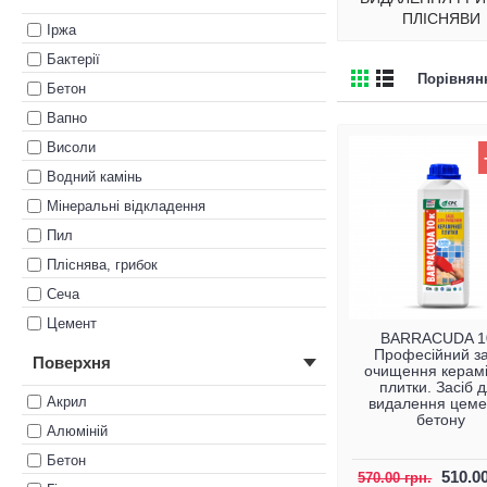
ПЛІСНЯВИ
Іржа
Бактерії
Порівнянн
Бетон
Вапно
Висоли
Водний камінь
Мінеральні відкладення
Пил
Пліснява, грибок
Сеча
Цемент
BARRACUDA 1
Професійний за
Поверхня
очищення керамі
плитки. Засіб 
Акрил
видалення цеме
бетону
Алюміній
Бетон
510.00
570.00 грн.