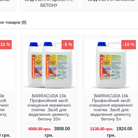
БЕТОНУ
я товарів (0)
-11 %
-5 %
-10 %
0k
BARRACUDA 10k
BARRACUDA 10k
сіб
Професійний засіб
Професійний засіб
чної
очищення керамічної
очищення керамічної
для
плитки. Засіб для
плитки. Засіб для
нту,
видалення цементу,
видалення цементу,
бетону 10л
бетону 5л
3808.00
1924.00
4008.00 грн.
2138.00 грн.
 грн.
грн.
грн.