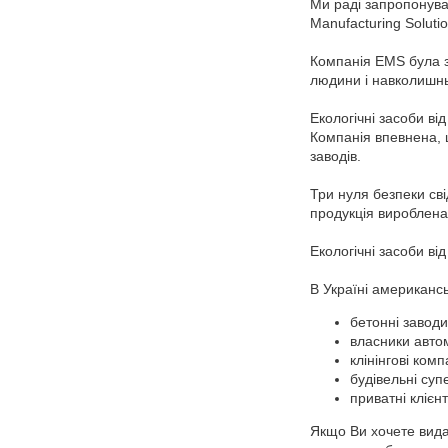
Ми раді запропонува
Manufacturing Solutio
Компанія EMS була з
людини і навколишн
Екологічні засоби в
Компанія впевнена, 
заводів.
Три нуля безпеки сві
продукція вироблена
Екологічні засоби ві
В Україні американсь
бетонні заводи
власники автом
клінінгові ком
будівельні суп
приватні клієн
Якщо Ви хочете вида