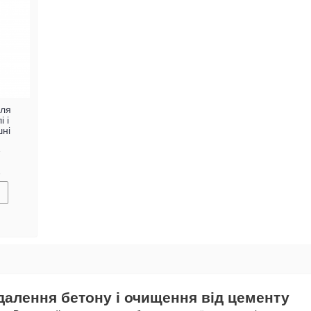
для
 і
шні
далення бетону і очищення від цементу