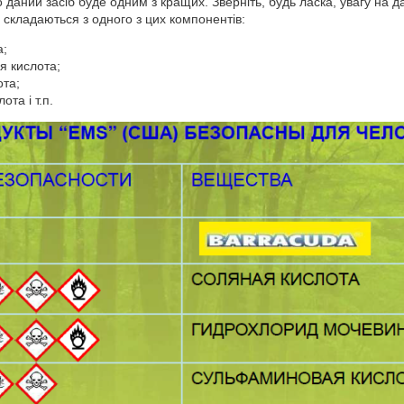
 даний засіб буде одним з кращих. Зверніть, будь ласка, увагу на дані
 складаються з одного з цих компонентів:
а;
 кислота;
ота;
та і т.п.