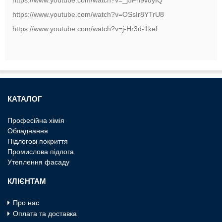
https://www.youtube.com/watch?v=OSsIr8YTrU8
https://www.youtube.com/watch?v=j-Hr3d-1keI
КАТАЛОГ
Професiйна хiмiя
Обладнання
Пiдлоговi покриття
Промислова пiдлога
Утеплення фасаду
КЛІЄНТАМ
Про нас
Оплата та доставка