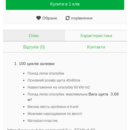
Купити в 1 клік
Обране
порівняння
Опис
Характеристики
Відгуків (0)
Контакти
100 циклiв заливки
Понад легка опалубка
Основний розмір щита 40х60см
Навантаження на опалубку 60 kN/ m2
Вага щита 3,68
Понад легка опалубка: максимальна
кг!
Висока якість-зроблено в Італії
Можливо нарощування по висоті
Матеріал-пластик
https://www.youtube.com/watch?v=_j5Fh9vdyIQ