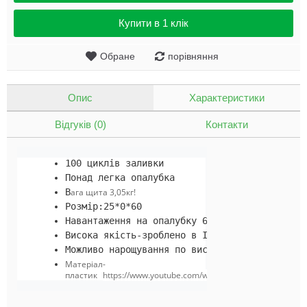
Купити в 1 клік
Обране
порівняння
Опис
Характеристики
Відгуків (0)
Контакти
100 циклiв заливки
Понад легка опалубка
В
ага щита 3,05кг!
Розмiр:25*0*60
Навантаження на опалубку 60 kN/ m2
Висока якість-зроблено в Італії
Можливо нарощування по висоті
Матеріал-
пластик
https://www.youtube.com/watch?v=_j5Fh9vdyIQ