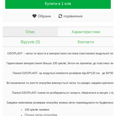
Купити в 1 клік
Обране
порівняння
Опис
Характеристики
Відгуків (0)
Контакти
 GEOPLAST – легка та проста в використанні система пластикової модульної опалуб
Гарантоване використання більше 100 циклів, бетон не прилипає до пластика і в
        Панелі GEOPLAST- це модульні елементи розміром від 60*120 см.  до 60*30.  

Встановлення та зняття опалубки виконується легко та швидко завдяки кріплення з
       Панелі GEOPLAST повністю розбираються і можуть зберігатися в місцях з під
Завдяки невеликим розмірам опалубку можна легко переміщувати по будівельному 
100 циклiв заливки
Понад легка опалубка