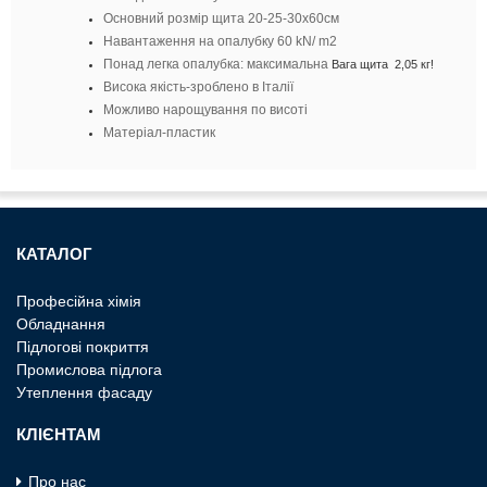
Основний розмір щита 20-25-30х60см
Навантаження на опалубку 60 kN/ m2
Понад легка опалубка: максимальна
Вага щита  2,05 кг!
Висока якість-зроблено в Італії
Можливо нарощування по висоті
Матеріал-пластик
КАТАЛОГ
Професiйна хiмiя
Обладнання
Пiдлоговi покриття
Промислова пiдлога
Утеплення фасаду
КЛІЄНТАМ
Про нас