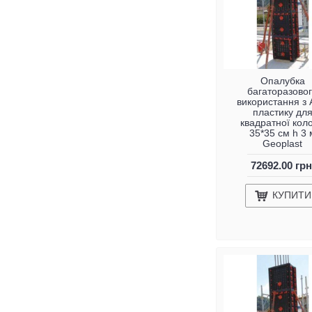
Опалубка
багаторазово
використання з
пластику дл
квадратної кол
35*35 см h 3 
Geoplast
72692.00 грн
КУПИТИ