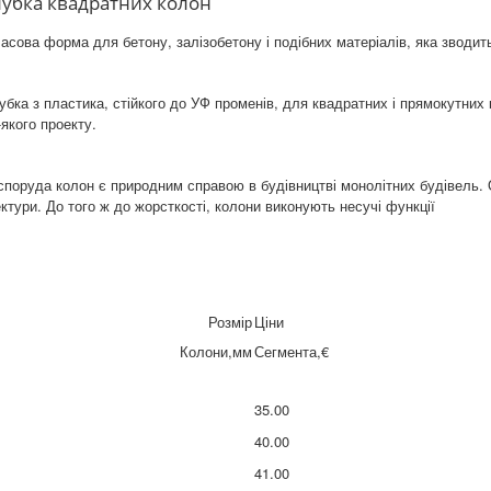
убка квадратних колон
асова форма для бетону, залізобетону і подібних матеріалів, яка зводить
бка з пластика, стійкого до УФ променів, для квадратних і прямокутни
якого проекту.
споруда колон є природним справою в будівництві монолітних будівель.
ектури. До того ж до жорсткості, колони виконують несучі функції
Розмір
Ціни
Колони,мм
Сегмента,€
35.00
40.00
41.00