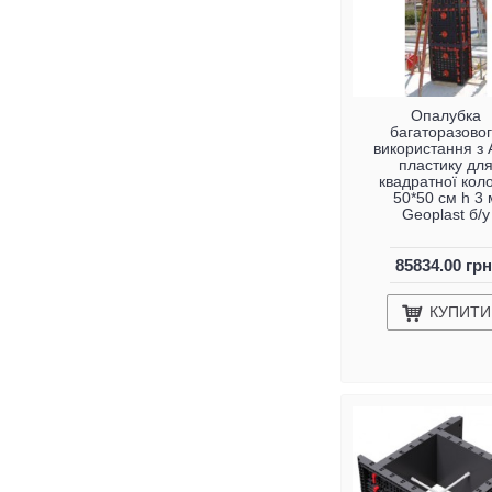
Опалубка
багаторазово
використання з
пластику дл
квадратної кол
50*50 см h 3 
Geoplast б/у
85834.00 грн
КУПИТИ