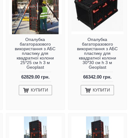
Опалубка
Опалубка
багаторазового
багаторазового
використання з АБС
використання з АБС
пластику для
пластику для
квадратної колони
квадратної колони
25*25 см h 3 м
30*30 см h 3 м
Geoplast
Geoplast
62829.00 грн.
66342.00 грн.
КУПИТИ
КУПИТИ