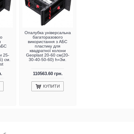
Опалубка універсальна
го
багаторазового
я
використання з АБС
 АБС
пластику для
я
квадратної колони
и 25-
Geoplast 20-60 см(20-
5) см.
30-40-50-60) h=3м.
st
н.
110563.60 грн.
КУПИТИ