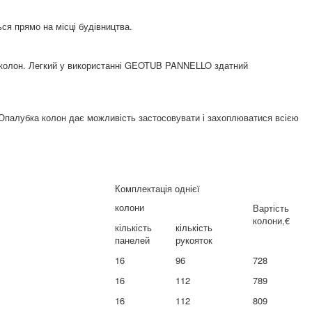
ся прямо на місці будівництва.
х колон. Легкий у використанні GEOTUB PANNELLO здатний
 Опалубка колон дає можливість застосовувати і захоплюватися всією
Комплектація однієї
колони
Вартість
колони,€
кількість
кількість
панелей
рукояток
16
96
728
16
112
789
16
112
809