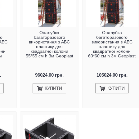
Опалубка
Опалубка
го
багаторазового
багаторазового
 АБС
використання з АБС
використання з АБС
я
пластику для
пластику для
они
квадратної колони
квадратної колони
м
55*55 см h 3м Geoplast
60*60 см h 3м Geoplast
.
96024.00 грн.
105024.00 грн.
КУПИТИ
КУПИТИ