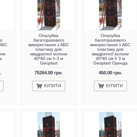
Опалубка
Опалубка
го
багаторазового
багаторазового
 АБС
використання з АБС
використання з АБС
я
пластику для
пластику для
они
квадратної колони
квадратної колони
м
40*40 см h 3 м
40*40 см h 3 м
Geoplast
Geoplast Оренда
.
75264.00 грн.
450.00 грн.
КУПИТИ
КУПИТИ