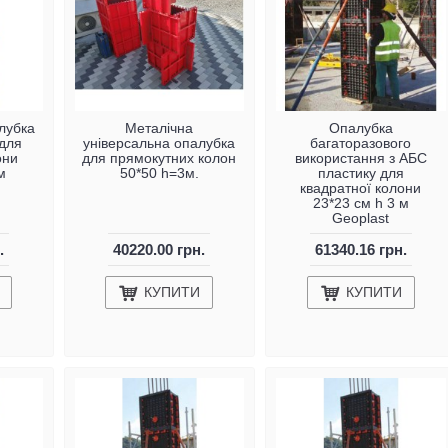
лубка
Металічна
Опалубка
 для
універсальна опалубка
багаторазового
они
для прямокутних колон
використання з АБС
м
50*50 h=3м.
пластику для
квадратної колони
23*23 см h 3 м
Geoplast
.
40220.00 грн.
61340.16 грн.
КУПИТИ
КУПИТИ