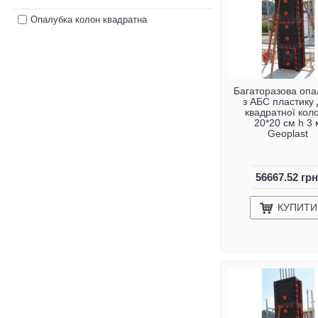
Опалубка колон квадратна
Багаторазова опа
з АБС пластику
квадратної кол
20*20 см h 3 
Geoplast
56667.52 грн
КУПИТИ