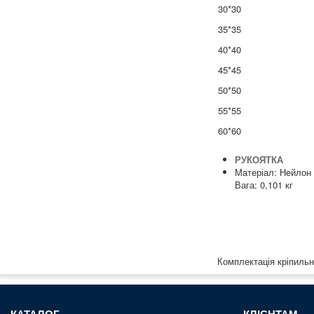
30*30
35*35
40*40
45*45
50*50
55*55
60*60
РУКОЯТКА
Матеріал: Нейлон
Вага: 0,101 кг
Комплектація кріпильн