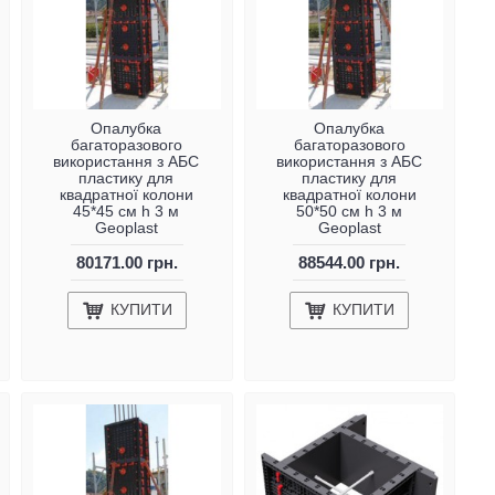
Опалубка
Опалубка
багаторазового
багаторазового
використання з АБС
використання з АБС
пластику для
пластику для
квадратної колони
квадратної колони
45*45 см h 3 м
50*50 см h 3 м
Geoplast
Geoplast
80171.00 грн.
88544.00 грн.
КУПИТИ
КУПИТИ