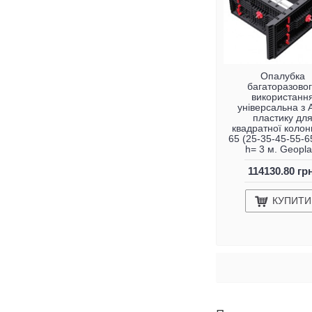
Опалубка
багаторазово
використанн
універсальна з
пластику дл
квадратної колон
65 (25-35-45-55-6
h= 3 м. Geopla
114130.80 гр
КУПИТИ