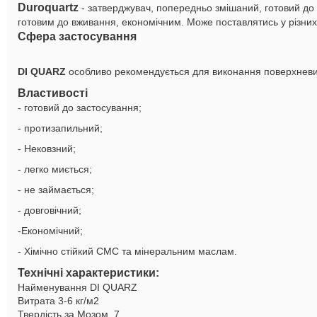
Duroquartz
- затверджувач, попередньо змішаний, готовий до 
готовим до вживання, економічним. Може поставлятись у різни
Сфера застосування
DI QUARZ
особливо рекомендується для виконання поверхневих п
Властивості
- готовий до застосування;
- протизапильний;
- Нековзний;
- легко миється;
- не займається;
- довговічний;
-Економічний;
- Хімічно стійкий СМС та мінеральним маслам.
Технічні характеристики:
Найменування DI QUARZ
Витрата 3-6 кг/м2
Твердість за Мозом 7