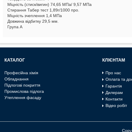
Міцність (стиск/вигин) 74,65 МПа/ 9,57 МПа
Стирання Табер тест 1,89г/1000 про.
Міцність зчеплення 1,4 МПа
Довжина відбитку 29,5 мм.
Група А
КАТАЛОГ
КЛІЄНТАМ
Професiйна хiмiя
Про нас
Обладнання
Оплата та до
Пiдлоговi покриття
Гарантія
Промислова пiдлога
Дилерам
Утеплення фасаду
Контакти
Відео робіт
Copy