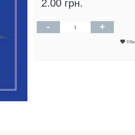
2.00 грн.
-
+
Обр