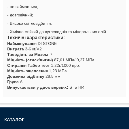
- не займається;
- довговічний;
- Високе світловідбиття;
- Хімічно стійкий до вуглеводнів та мінеральних олій.
Технічні характеристики:
Найменування
DI STONE
Витрата
3-6 кг/м2
Твердість за Мозом
7
Міцність (стиск/вигин)
87,61 МПа/ 9,27 МПа
Стирання Табер тест
1,22г/1000 про.
Міцність зщеплення
1,23 МПа
Довжина відбитку
28,5 мм.
Група
А
Випускається у двох версіях:
S та HP.
КАТАЛОГ