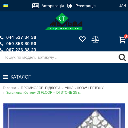
Авторизація
Реєстрація
UAH
0
044 537 34 38
050 353 80 90
067 226 38 23
Зворотній дзвінок
КАТАЛОГ
Головна
ПРОМИСЛОВІ ПІДЛОГИ
УЩІЛЬНЮВАЧІ БЕТОНУ
Зміцнювач бетону DI FLOOR – DI STONE 25 кг.