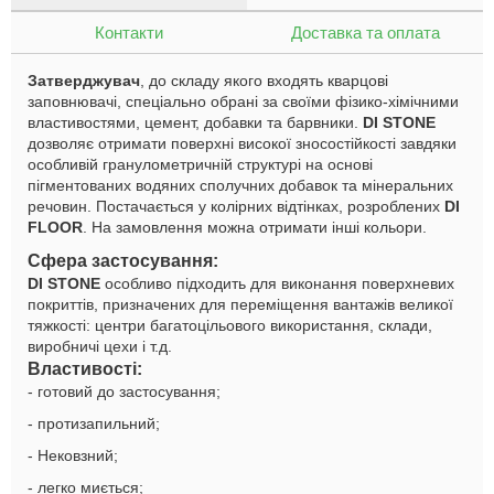
Контакти
Доставка та оплата
Затверджувач
, до складу якого входять кварцові
заповнювачі, спеціально обрані за своїми фізико-хімічними
властивостями, цемент, добавки та барвники.
DI STONE
дозволяє отримати поверхні високої зносостійкості завдяки
особливій гранулометричній структурі на основі
пігментованих водяних сполучних добавок та мінеральних
речовин. Постачається у колірних відтінках, розроблених
DI
FLOOR
. На замовлення можна отримати інші кольори.
Сфера застосування:
DI STONE
особливо підходить для виконання поверхневих
покриттів, призначених для переміщення вантажів великої
тяжкості: центри багатоцільового використання, склади,
виробничі цехи і т.д.
Властивості:
- готовий до застосування;
- протизапильний;
- Нековзний;
- легко миється;