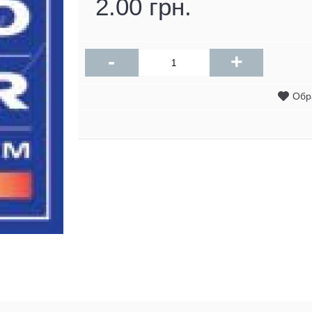
2.00 грн.
-
+
Обр