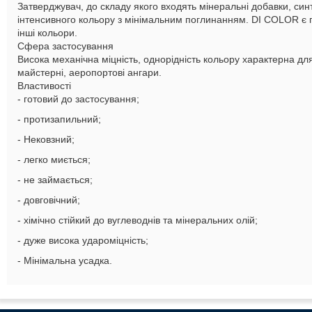
Затверджувач, до складу якого входять мінеральні добавки, синт
інтенсивного кольору з мінімальним поглинанням. DI COLOR є 
інші кольори.
Сфера застосування
Висока механічна міцність, однорідність кольору характерна дл
майстерні, аеропортові ангари.
Властивості
- готовий до застосування;
- протизапильний;
- Нековзний;
- легко миється;
- не займається;
- довговічний;
- хімічно стійкий до вуглеводнів та мінеральних олій;
- дуже висока удароміцність;
- Мінімальна усадка.