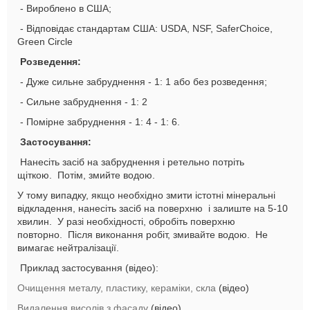
- Вироблено в США;
- Відповідає стандартам США: USDA, NSF, SaferChoice,
Green Circle
Розведення:
- Дуже сильне забруднення - 1: 1 або без розведення;
- Сильне забруднення - 1: 2
- Помірне забруднення - 1: 4 - 1: 6.
Застосування:
Нанесіть засіб на забруднення і ретельно потріть
щіткою. Потім, змийте водою.
У тому випадку, якщо необхідно змити істотні мінеральні
відкладення, нанесіть засіб на поверхню і залиште на 5-10
хвилин. У разі необхідності, обробіть поверхню
повторно. Після виконання робіт, змивайте водою. Не
вимагає нейтралізації.
Приклад застосування (відео):
Очищення металу, пластику, кераміки, скла
(відео)
Видалення висолів з фасаду
(відео)