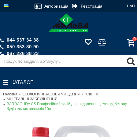
Авторизація
Реєстрація
UAH
0
044 537 34 38
050 353 80 90
067 226 38 23
Зворотній дзвінок
КАТАЛОГ
Головна
ЕКОЛОГІЧНІ ЗАСОБИ ЧИЩЕННЯ
КЛІНІНГ
МІНЕРАЛЬНІ ЗАБРУДНЕННЯ
BARRACUDA CS Професійний засіб для видалення цементу, бетону,
будівельних розчинів 10л