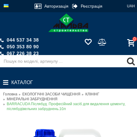
Авторизація
Реєстрація
UAH
0
044 537 34 38
050 353 80 90
067 226 38 23
Зворотній дзвінок
КАТАЛОГ
Головна
ЕКОЛОГІЧНІ ЗАСОБИ ЧИЩЕННЯ
КЛІНІНГ
МІНЕРАЛЬНІ ЗАБРУДНЕННЯ
BARRACUDA Післябуд. Професійний засіб для видалення цементу,
післябудівельних забруднень.10л