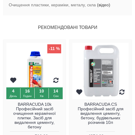
Очищення пластики, кераміки, металу, скла
(відео)
РЕКОМЕНДОВАНІ ТОВАРИ
-11 %
4
16
10
14
День
Годин
Хв
Сек
BARRACUDA 10k
BARRACUDA CS
Професійний засіб
Професійний засіб для
очищення керамічної
видалення цементу,
плитки. Засіб для
бетону, будівельних
видалення цементу,
розчинів 10л
бетону