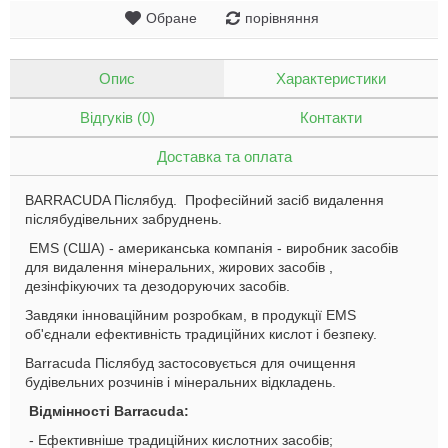
Обране
порівняння
Опис
Характеристики
Відгуків (0)
Контакти
Доставка та оплата
BARRACUDA Післябуд. Професійний засіб видалення
післябудівельних забруднень
.
EMS (США) - американська компанія - виробник засобів
для видалення мінеральних, жирових засобів ,
дезінфікуючих та дезодоруючих засобів.
Завдяки інноваційним розробкам, в продукції EMS
об'єднали ефективність традиційних кислот і безпеку.
Barracuda П
іслябуд
застосовується для очищення
будівельних розчинів і мінеральних відкладень.
Відмінності Barracuda:
-
Е
фективніше традиційних кислотних засобів;