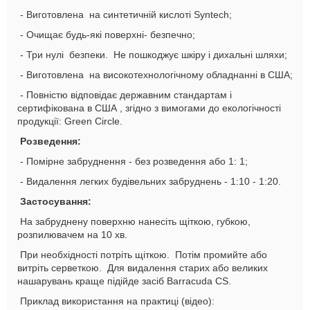
-
Виготовлена
на синтетичній кислоті Syntech;
- Очищає будь-які поверхні
-
безпечно;
- Три нулі
безпеки. Не
пошкоджує шкіру і дихальні шляхи;
-
Виготовлена
на високотехнологічному обладнанні в США;
- Повністю відповідає державним стандартам і
сертифікована в США
, згідно з вимогами до екологічності
продукції: Green Circle.
Розведення:
- Помірне забруднення - без розведення або 1: 1;
- Видалення легких будівельних забруднень - 1:10 - 1:20.
З
астосування:
На забрудн
ену поверхню
нанесіть щіткою, губкою,
розпилювачем на 10 хв.
При необхідності потріть щіткою. Потім промийте або
витріть серветкою. Для видалення старих або великих
нашарувань краще підійде засіб Barracuda CS.
Приклад використання на практиці (відео):