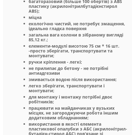
багаторазовий (більше 100 обертів) з ABS
пластику (акрилонітрилбутадієнстирол
ABS);
міцна
екологічно чистий, не потребує змащення,
ідеально гладка поверхня
загальна вага колони в зібраному вигляді
85,12 кг.;
елементи-модулі висотою 75 см * 16 шт.
-просто зберігати, транспортувати та
монтувати;
ручки кріплення - легкі;
не прилипає до бетону - не потрібні
антиадгезиви
змивається водою після використання;
легко зберігати, транспортувати і
монтувати;
для монтажу і монтажу потрібні двоє
робітників;
працювати на майданчиках у вузьких
місцях, не загороджуючи робота іншим
додатковим обладнанням;
використання в якості елемента
пластикової опалубки з АБС (акрилонітрил-
бутадієн-стирол АБС) пов’язане зі