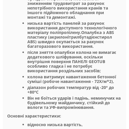
зниженням трудовитрат за рахунок
непотрібного використання кранів та
іншого підйомного обладнання при
монтажі та демонтажі.
низька вартість панелей за рахунок
використання доступного технологічного
матеріалу поліпропілену.Опалубка з ABS
пластику (акрилонітрилбутадієнстирол
ABS) швидко окупається за рахунок
багаторазового використання.
після зняття опалубки колона не вимагає
додаткового шліфування, оскільки
внутрішня поверхня ПАНЕЛІ GEOTUB
особливо гладка і не потребує
використання роздільних засобів;
колона витримує навантаження бетонної
суміші (робоче навантаження - 72Х/м*2),
діапазон робочих температур від -20° до
+80°С
Він не боїться ударів і падінь, неминучих на
будівельному майданчику, стійкий до
вологи та УФ-випромінювання.
Основні характеристики:
відносно низька вартість,