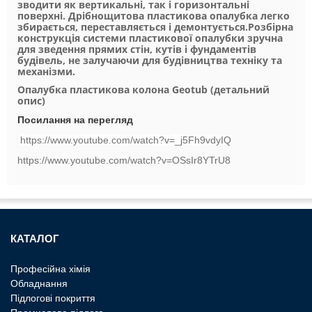
зводити як вертикальні, так і горизонтальні
поверхні. Дрібнощитова пластикова опалубка легко
збирається, переставляється і демонтується.Розбірна
конструкція системи пластикової опалубки зручна
для зведення прямих стін, кутів і фундаментів
будівель, не залучаючи для будівництва техніку та
механізми.
Опалубка пластикова колона Geotub (детальний
опис)
Посилання на перегляд
https://www.youtube.com/watch?v=_j5Fh9vdyIQ
https://www.youtube.com/watch?v=OSsIr8YTrU8
КАТАЛОГ
Професiйна хiмiя
Обладнання
Пiдлоговi покриття