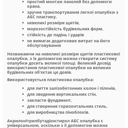
простий монтаж панелей без допомоги
крана,
зручне транспортування легкої опалубки з
АБС пластику,
невеликі розміри щитів,
морозостійкість будівельних форм,
стійкість до падінь і ударів
не вимагає додаткових витрат на його
обслуговування
Незважаючи на невеликі розміри щитів пластикової
опалубки, з їх допомогою можна створити систему
опалубки досить великої площі. Великий досвід
використання пластикової опалубки на великих
будівельних об’єктах це довів.
Використовується пластикова опалубка:
для лиття залізобетонних колон і пілонів,
для зведення вертикальних стін,
закласти фундамент,
для створення горизонтальних стель,
для виробництва піноблоків.
Акрилонітрилбутадієнстирол АБС опалубка є
універсальною, оскільки з її допомогою можна