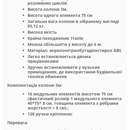
розливних циклів
Висота колони 3м.
Висота одного елемента 75 см
Загальна вага колони в зібраному вигляді
85,12 кг.
Висока якість
Країна походження: Італія
Можна збільшити у висоту до 6 м.
Матеріал: акрилонітрилбутадієнстирол ABS
Легко встановлюється двома
працівниками
Зручно встановлювати у вузьких
приміщеннях, де використання будівельної
техніки обмежене
Комплектація колони 3м:
16 модульних елементів висотою 75 см
(фактичний розмір 1 модульного елемента
40*75* 8 см, товщина елемента з ребрами
жорсткості = 8 см).;
128 ручки кріплення;
Перевага: